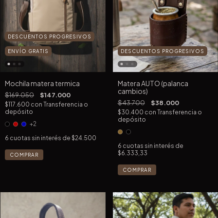
DESCUENTOS PROGRESIVOS
DESCUENTOS PROGRESIVOS
ENVÍO GRATIS
Matera AUTO (palanca
Mochila matera termica
cambios)
$169.050
$147.000
$43.700
$38.000
$117.600
con
Transferencia o
depósito
$30.400
con
Transferencia o
depósito
+2
6
cuotas sin interés de
$24.500
6
cuotas sin interés de
$6.333,33
COMPRAR
COMPRAR